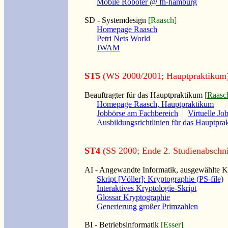
Mobile Roboter @ fh-hamburg
SD - Systemdesign
[Raasch]
Homepage Raasch
Petri Nets World
JWAM
ST5
(WS 2000/2001; Hauptpraktikum
Beauftragter für das Hauptpraktikum
[
Raasc
Homepage Raasch, Hauptpraktikum
Jobbörse am Fachbereich
|
Virtuelle Jo
Ausbildungsrichtlinien für das Hauptpra
ST4
(SS 2000; Ende 2. Studienabschni
AI - Angewandte Informatik, ausgewählte K
Skript [Völler]: Kryptographie (PS-file)
Interaktives Kryptologie-Skript
Glossar Kryptographie
Generierung großer Primzahlen
BI - Betriebsinformatik
[Esser]