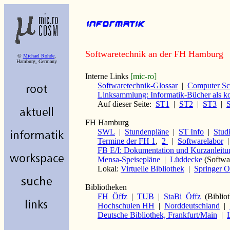
Softwaretechnik an der FH Hamburg
©
Michael Rohde
,
Hamburg, Germany
Interne Links
[mic-ro]
Softwaretechnik-Glossar
|
Computer Sc
Linksammlung: Informatik-Bücher als ko
Auf dieser Seite:
ST1
|
ST2
|
ST3
|
FH Hamburg
SWL
|
Stundenpläne
|
ST Info
|
Stud
Termine der FH 1
,
2
|
Softwarelabor
FB E/I: Dokumentation und Kurzanleit
Mensa-Speisepläne
|
Lüddecke
(Softwa
Lokal:
Virtuelle Bibliothek
|
Springer O
Bibliotheken
FH
Öffz
|
TUB
|
StaBi
Öffz
(Bibliot
Hochschulen HH
|
Norddeutschland
|
Deutsche Bibliothek, Frankfurt/Main
|