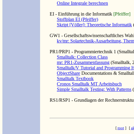
Online Integrale berechnen
EI - Einführung in die Informatik
[Pfeiffer]
Stoffplan EI (Pfeiffer)
Skript [Völler]: Theoretische Informatik
(
GW1 - Gesellschaftswissenschaftliches Wahlp
kv/mr: Solartechnik-Ausarbeitung, Thema
PR1/PRP1 - Programmiertechnik 1
(Smallta
Smalltalk: Collection Class
mr: PR1-Zusammenfassung
(Smalltalk, 
Smalltalk/V Tutorial and Programming
ObjectShare
Documentations & Smalltalk
Smalltalk Textbook
Cronos Smalltalk MT Arbeitsbuch
Simple Smalltalk Testing: With Patterns
(
RS1/RSP1 - Grundlagen der Rechnerstruktu
[
root
] [
a