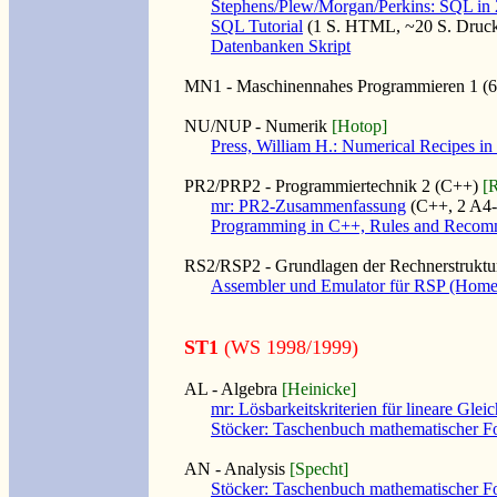
Stephens/Plew/Morgan/Perkins: SQL in
SQL Tutorial
(1 S. HTML, ~20 S. Druc
Datenbanken Skript
MN1 - Maschinennahes Programmieren 1
(6
NU/NUP - Numerik
[Hotop]
Press, William H.: Numerical Recipes i
PR2/PRP2 - Programmiertechnik 2
(C++)
[
mr: PR2-Zusammenfassung
(C++, 2 A4-
Programming in C++, Rules and Recom
RS2/RSP2 - Grundlagen der Rechnerstruktu
Assembler und Emulator für RSP (Home
ST1
(WS 1998/1999)
AL - Algebra
[Heinicke]
mr: Lösbarkeitskriterien für lineare Gle
Stöcker: Taschenbuch mathematischer F
AN - Analysis
[Specht]
Stöcker: Taschenbuch mathematischer F