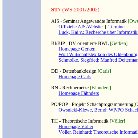
ST7
(WS 2001/2002)
AIS - Seminar Angewandte Informatik
[Ows
Offizielle AIS-Website
|
Termine
Luck, Kai v.: Recherche über Informat
BI/BIP - DV-orientierte BWL
[Gerken]
Homepage Gerken
Woll Wirtschaftslexikon des Oldenbourg
Schmolke, Siegfried; Manfred Deiterman
DD - Datenbankdesign
[Carls]
Homepage Carls
RN - Rechnernetze
[Fähnders]
Homepage Fähnders
PO/POP - Projekt Schachprogrammierung
[O
Owsnicki-Klewe, Bernd: WP/PO Schac
TH - Theoretische Informatik
[Völler]
Homepage Völler
Völler, Reinhard: Theoretische Informati