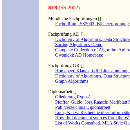
ST8
(SS 2002)
Mündliche Fachprüfungen
[]
Fachprüfung SS2002, Fächerzuordnung
Fachprüfung AD
[]
Dictionary of Algorithms, Data Structur
Sorting Algorithms Demo
Complete Collection of Algorithm Ani
Owsnicki: AD Homepage
Fachprüfung GR
[]
Homepage Klauck, GR: Linksammlung u
Dictionary of Algorithms, Data Structur
Graph Algorithms
Diplomarbeit
[]
Gliederung Exposé
Pfeiffer, Guido; Jörg Raasch: Merkblatt
Pub-Verzeichnis Diplomarbeit
Luck, Kai v.: Recherche über Informat
How do I document sources from the Wo
List of Works Consulted. MLA Style Qu