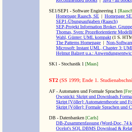
Recommended Books
|
Java - all books
SE1/SEP1 - Software Engineering 1
[Raasc
Homepage Raasch, SE
|
Homepage SEP
SEP1-Übungsaufgaben (Raasch)
SEP-Projekt Information Broker, Grupp
Thomas, Sven: Prozeßorientierte Model
Wahl, Günter: UML kompakt
(1 S. HTM
The Patterns Homepage
|
Non-Software
Microsoft: Instant UML, Chapter 3: UM
Helmut Balzert u.a.: Anwendungsentwi
SK1 - Stochastik 1
[Maas]
ST2
(SS 1999; Ende 1. Studienabschni
AF - Automaten und Formale Sprachen
[Fre
Owsnicki: Skript und Downloads Forma
Skript [Völler]: Automatentheorie und 
Skript [Völler]: Formale Sprachen und 
DB - Datenbanken
[Carls]
DB-Zusammenfassung (Word-Doc, 74 
Ocelot's SQL DBMS Download & Relat