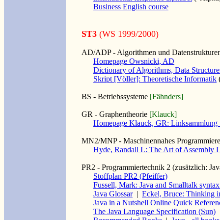
Business English course
ST3
(WS 1999/2000)
AD/ADP - Algorithmen und Datenstrukture
Homepage Owsnicki, AD
Dictionary of Algorithms, Data Structur
Skript [Völler]: Theoretische Informatik
(
BS - Betriebssysteme
[Fähnders]
GR - Graphentheorie
[Klauck]
Homepage Klauck, GR: Linksammlung u
MN2/MNP - Maschinennahes Programmiere
Hyde, Randall L: The Art of Assembly
PR2 - Programmiertechnik 2
(zusätzlich: Ja
Stoffplan PR2 (Pfeiffer)
Fussell, Mark: Java and Smalltalk synta
Java Glossar
|
Eckel, Bruce: Thinking i
Java in a Nutshell Online Quick Referen
The Java Language Specification (Sun)