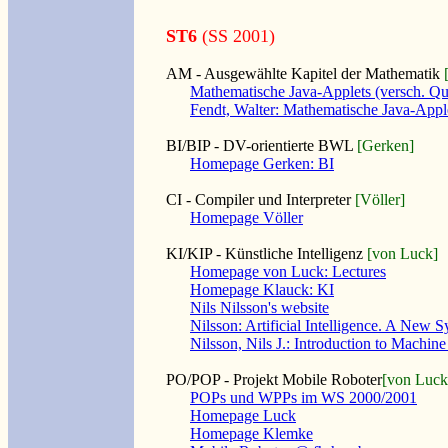
ST6
(SS 2001)
AM - Ausgewählte Kapitel der Mathematik
Mathematische Java-Applets (versch. Qu
Fendt, Walter: Mathematische Java-Appl
BI/BIP - DV-orientierte BWL
[Gerken]
Homepage Gerken: BI
CI - Compiler und Interpreter
[Völler]
Homepage Völler
KI/KIP - Künstliche Intelligenz
[von Luck]
Homepage von Luck: Lectures
Homepage Klauck: KI
Nils Nilsson's website
Nilsson: Artificial Intelligence. A New 
Nilsson, Nils J.: Introduction to Machin
PO/POP - Projekt Mobile Roboter
[von Luck
POPs und WPPs im WS 2000/2001
Homepage Luck
Homepage Klemke